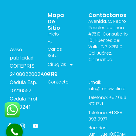
Mapa
Contáctanos
De
Avenida, C. Pedro
Sitio
Rosales de León
Inicio
#7510. Consultorio
101, Fuentes del
Dr.
Valle, C.P. 32500
Carlos
Aviso
Cd. Juárez,
Soto
publicidad
Chihuahua.
Cirugías
COFEPRIS
Blog
2408022002A00119
Contacto
Cédula Esp.
Email:
info@renew.clinic
10216557
Teléfono: +52 656
Cédula Prof.
617 1321
4760241
Teléfono: +1 888
993 9977
F
I
Y
Horarios:
a
n
o
Lun - Jue 10:00AM