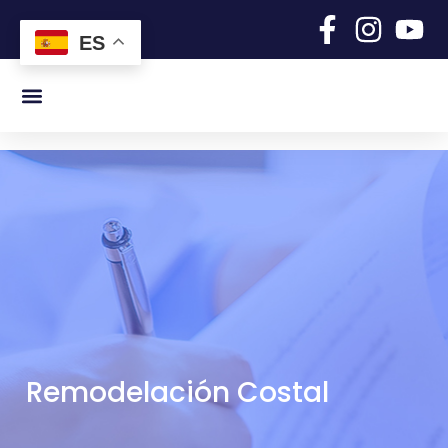
Ir
al
ES
contenido
Remodelación Costal